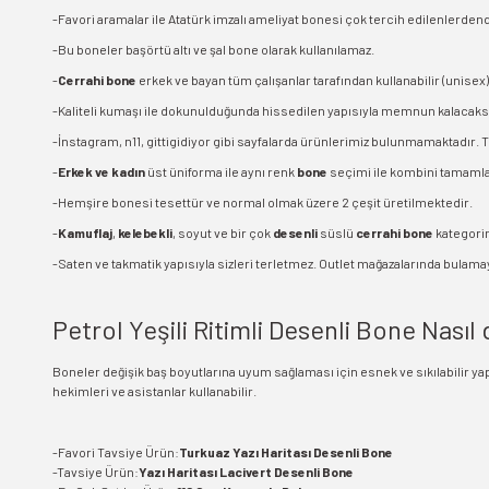
-Favori aramalar ile Atatürk imzalı ameliyat bonesi çok tercih edilenlerde
-Bu boneler başörtü altı ve şal bone olarak kullanılamaz.
-
Cerrahi bone
erkek ve bayan tüm çalışanlar tarafından kullanabilir (unisex). 
-Kaliteli kumaşı ile dokunulduğunda hissedilen yapısıyla memnun kalacaksı
-İnstagram, n11, gittigidiyor gibi sayfalarda ürünlerimiz bulunmamaktadır. 
-
Erkek ve kadın
üst üniforma ile aynı renk
bone
seçimi ile kombini tamamlay
-Hemşire bonesi tesettür ve normal olmak üzere 2 çeşit üretilmektedir.
-
Kamuflaj
,
kelebekli
, soyut ve bir çok
desenli
süslü
cerrahi bone
kategorim
-Saten ve takmatik yapısıyla sizleri terletmez. Outlet mağazalarında bulamaya
Petrol Yeşili Ritimli Desenli Bone Nasıl d
Boneler değişik baş boyutlarına uyum sağlaması için esnek ve sıkılabilir yapı
hekimleri ve asistanlar kullanabilir.
-Favori Tavsiye Ürün:
Turkuaz Yazı Haritası Desenli Bone
-Tavsiye Ürün:
Yazı Haritası Lacivert Desenli Bone