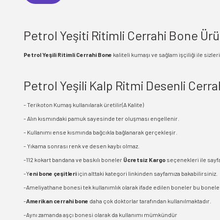
Petrol Yeşiti Ritimli Cerrahi Bone Ürün
Petrol Yeşili Ritimli Cerrahi Bone
kaliteli kumaşı ve sağlam işçiliği ile sizl
Petrol Yeşili Kalp Ritmi Desenli Cerr
- Terikoton Kumaş kullanılarak üretilir(A Kalite)
- Alın kısmındaki pamuk sayesinde ter oluşması engellenir.
- Kullanımı ense kısmında bağcıkla bağlanarak gerçekleşir.
- Yıkama sonrası renk ve desen kaybı olmaz.
-112 kokart bandana ve baskılı boneler
Ücretsiz Kargo
seçenekleri ile sayf
-Y
eni bone çeşitleri
için alttaki kategori linkinden sayfamıza bakabilirsiniz.
-Ameliyathane bonesi tek kullanımlık olarak ifade edilen boneler bu boneler
-
Amerikan cerrahi bone
daha çok doktorlar tarafından kullanılmaktadır.
-Aynı zamanda aşçı bonesi olarak da kullanımı mümkündür