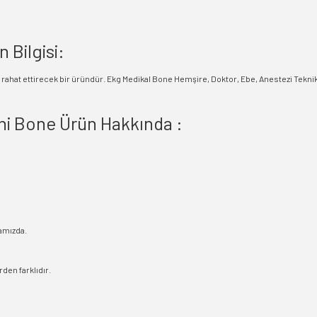
 Bilgisi:
eri rahat ettirecek bir üründür. Ekg Medikal Bone Hemşire, Doktor, Ebe, Anestezi Teknik
ahi Bone Ürün Hakkında :
amızda.
den farklıdır.