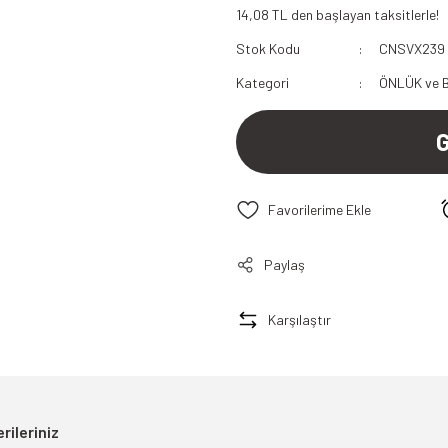
14,08 TL den başlayan taksitlerle!
112 Acil Sağlık Polar
Stok Kodu
CNSVX239
Paramedik Swit
Kategori
ÖNLÜK ve 
Paylaş
Karşılaştır
rileriniz