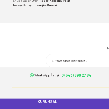
-En Çok Satılan Ürün:
112 Sarı Kapşonlu Polar
-Tavsiye Kategori:
Hemşire Bonesi
Bu ürünün fiyat bilgisi, resim, ürün açıklamalarında ve diğer konularda 
Görüş ve önerileriniz için teşekkür ederiz.
T
Ürün resmi kalitesiz, bozuk veya görüntülenemiyor.
Ürün açıklamasında eksik bilgiler bulunuyor.
Ürün bilgilerinde hatalar bulunuyor.
Ürün fiyatı diğer sitelerden daha pahalı.
0 (543) 899 27 84
WhatsApp İletişim
Bu ürüne benzer farklı alternatifler olmalı.
KURUMSAL