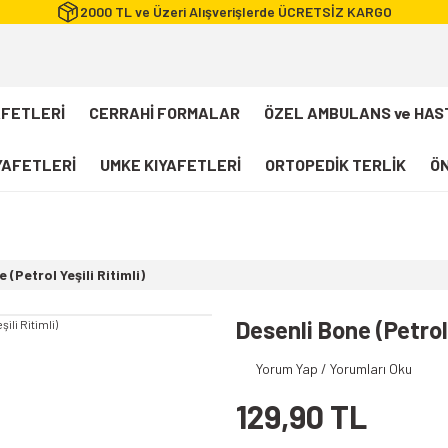
2000 TL ve Üzeri Alışverişlerde ÜCRETSİZ KARGO
AFETLERİ
CERRAHİ FORMALAR
ÖZEL AMBULANS ve HAS
IYAFETLERİ
UMKE KIYAFETLERİ
ORTOPEDİK TERLİK
ÖN
FLEXCOOL Likralı Takım Scrubs
Desenli Forma
 (Petrol Yeşili Ritimli)
112 Acil Sağlık T-shirt
Paramedik T-shirt
Desenli Bone (Petrol 
112 Acil Sağlık Pantolon
Yorum Yap / Yorumları Oku
Paramedik Pantolon
129,90 TL
112 Paramedik Yelek
Beyaz Önlük