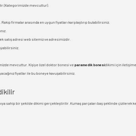
ndir.(Kategorimizde mevcuttur).
Rakip firmalar arasında en uygun fiyatları karşılaştırıp bulabilirsiniz.
nız.
Tek satış adresi web sitemiz ve adresimizdir.
abilirsiniz.
izde mevcuttur. Kişiye özel doktor bonesi ve
paramedik bonesi
dikimi için iletişim
cağınız fiyatlar ile bu boneye kavuşabilirsiniz.
ikilir
ya sahip bir şekilde dikimi gerçekleştirilir. Kumaş parçaları baş şeklinde çizilerek k