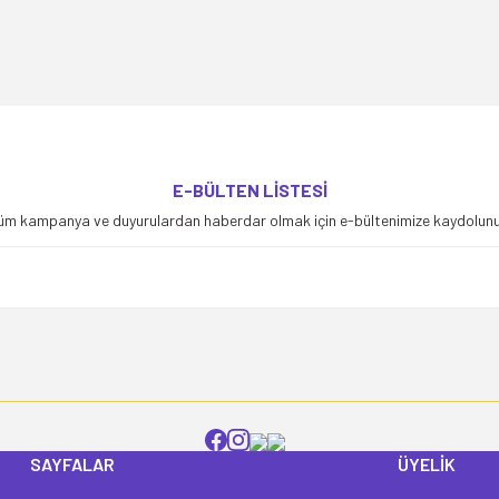
yetersiz gördüğünüz noktaları öneri formunu kullanarak tarafımıza iletebilirsiniz
E-BÜLTEN LİSTESİ
Bu ürüne ilk yorumu siz yapın!
üm kampanya ve duyurulardan haberdar olmak için e-bültenimize kaydolunu
Yorum Yaz
SAYFALAR
ÜYELİK