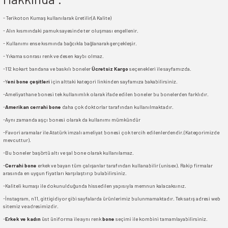
- Terikoton Kumaş kullanılarak üretilir(A Kalite)
- Alın kısmındaki pamuk sayesinde ter oluşması engellenir.
- Kullanımı ense kısmında bağcıkla bağlanarak gerçekleşir.
- Yıkama sonrası renk ve desen kaybı olmaz.
-112 kokart bandana ve baskılı boneler
Ücretsiz Kargo
seçenekleri ile sayfamızda.
-Y
eni bone çeşitleri
için alttaki kategori linkinden sayfamıza bakabilirsiniz.
-Ameliyathane bonesi tek kullanımlık olarak ifade edilen boneler bu bonelerden farklıdır.
-
Amerikan cerrahi bone
daha çok doktorlar tarafından kullanılmaktadır.
-Aynı zamanda aşçı bonesi olarak da kullanımı mümkündür
-Favori aramalar ile Atatürk imzalı ameliyat bonesi çok tercih edilenlerdendir.(Kategorimizde
mevcuttur).
-Bu boneler başörtü altı ve şal bone olarak kullanılamaz.
-
Cerrahi bone
erkek ve bayan tüm çalışanlar tarafından kullanabilir (unisex). Rakip firmalar
arasında en uygun fiyatları karşılaştırıp bulabilirsiniz.
-Kaliteli kumaşı ile dokunulduğunda hissedilen yapısıyla memnun kalacaksınız.
-İnstagram, n11, gittigidiyor gibi sayfalarda ürünlerimiz bulunmamaktadır. Tek satış adresi web
sitemiz ve adresimizdir.
-
Erkek ve kadın
üst üniforma ile aynı renk
bone
seçimi ile kombini tamamlayabilirsiniz.