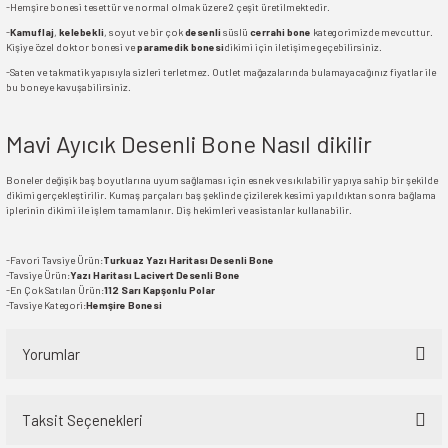
-Hemşire bonesi tesettür ve normal olmak üzere 2 çeşit üretilmektedir.
-
Kamuflaj
,
kelebekli
, soyut ve bir çok
desenli
süslü
cerrahi bone
kategorimizde mevcuttur.
Kişiye özel doktor bonesi ve
paramedik bonesi
dikimi için iletişime geçebilirsiniz.
-Saten ve takmatik yapısıyla sizleri terletmez. Outlet mağazalarında bulamayacağınız fiyatlar ile
bu boneye kavuşabilirsiniz.
Mavi Ayıcık Desenli Bone Nasıl dikilir
Boneler değişik baş boyutlarına uyum sağlaması için esnek ve sıkılabilir yapıya sahip bir şekilde
dikimi gerçekleştirilir. Kumaş parçaları baş şeklinde çizilerek kesimi yapıldıktan sonra bağlama
iplerinin dikimi ile işlem tamamlanır. Diş hekimleri ve asistanlar kullanabilir.
-Favori Tavsiye Ürün:
Turkuaz Yazı Haritası Desenli Bone
-Tavsiye Ürün:
Yazı Haritası Lacivert Desenli Bone
-En Çok Satılan Ürün:
112 Sarı Kapşonlu Polar
-Tavsiye Kategori:
Hemşire Bonesi
Yorumlar
Taksit Seçenekleri
Bu ürüne ilk yorumu siz yapın!