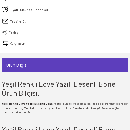
İ
HİRT
ı Takımlar
LAR
HİRTLER
İ
İ
HİRT
ı Takımlar
LAR
HİRTLER
İ
Fiyatı Düşünce Haber Ver
E
astikli Paça) ve Fermuarlı Likralı Takım
Tavsiye Et
E
astikli Paça) ve Fermuarlı Likralı Takım
Paylaş
OKART ÇEŞİTLERİ
OKART ÇEŞİTLERİ
Karşılaştır
I
r
I
r
Ürün Bilgisi
Yeşil Renkli Love Yazılı Desenli Bone
Ürün Bilgisi:
Yeşil Renkli Love Yazılı Desenli Bone
kaliteli kumaşı ve sağlam işçiliği ile sizleri rahat ettirecek
bir üründür. Ekg Medikal Bone Hemşire, Doktor, Ebe, Anestezi Teknikeri gibi benzer sağlık
personelleri kullanabilir.
Yeşil Renkli Love Yazılı Desenli Bone