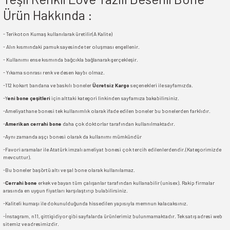
Ürün Hakkında :
- Terikoton Kumaş kullanılarak üretilir(A Kalite)
- Alın kısmındaki pamuk sayesinde ter oluşması engellenir.
- Kullanımı ense kısmında bağcıkla bağlanarak gerçekleşir.
- Yıkama sonrası renk ve desen kaybı olmaz.
-112 kokart bandana ve baskılı boneler
Ücretsiz Kargo
seçenekleri ile sayfamızda.
-Y
eni bone çeşitleri
için alttaki kategori linkinden sayfamıza bakabilirsiniz.
-Ameliyathane bonesi tek kullanımlık olarak ifade edilen boneler bu bonelerden farklıdır.
-
Amerikan cerrahi bone
daha çok doktorlar tarafından kullanılmaktadır.
-Aynı zamanda aşçı bonesi olarak da kullanımı mümkündür
-Favori aramalar ile Atatürk imzalı ameliyat bonesi çok tercih edilenlerdendir.(Kategorimizde
mevcuttur).
-Bu boneler başörtü altı ve şal bone olarak kullanılamaz.
-
Cerrahi bone
erkek ve bayan tüm çalışanlar tarafından kullanabilir (unisex). Rakip firmalar
arasında en uygun fiyatları karşılaştırıp bulabilirsiniz.
-Kaliteli kumaşı ile dokunulduğunda hissedilen yapısıyla memnun kalacaksınız.
-İnstagram, n11, gittigidiyor gibi sayfalarda ürünlerimiz bulunmamaktadır. Tek satış adresi web
sitemiz ve adresimizdir.