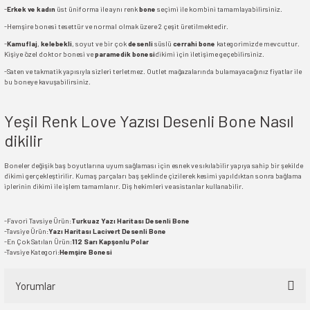
-
Erkek ve kadın
üst üniforma ile aynı renk
bone
seçimi ile kombini tamamlayabilirsiniz.
-Hemşire bonesi tesettür ve normal olmak üzere 2 çeşit üretilmektedir.
-
Kamuflaj
,
kelebekli
, soyut ve bir çok
desenli
süslü
cerrahi bone
kategorimizde mevcuttur.
Kişiye özel doktor bonesi ve
paramedik bonesi
dikimi için iletişime geçebilirsiniz.
-Saten ve takmatik yapısıyla sizleri terletmez. Outlet mağazalarında bulamayacağınız fiyatlar ile
bu boneye kavuşabilirsiniz.
Yeşil Renk Love Yazısı Desenli Bone Nasıl
dikilir
Boneler değişik baş boyutlarına uyum sağlaması için esnek ve sıkılabilir yapıya sahip bir şekilde
dikimi gerçekleştirilir. Kumaş parçaları baş şeklinde çizilerek kesimi yapıldıktan sonra bağlama
iplerinin dikimi ile işlem tamamlanır. Diş hekimleri ve asistanlar kullanabilir.
-Favori Tavsiye Ürün:
Turkuaz Yazı Haritası Desenli Bone
-Tavsiye Ürün:
Yazı Haritası Lacivert Desenli Bone
-En Çok Satılan Ürün:
112 Sarı Kapşonlu Polar
-Tavsiye Kategori:
Hemşire Bonesi
Yorumlar