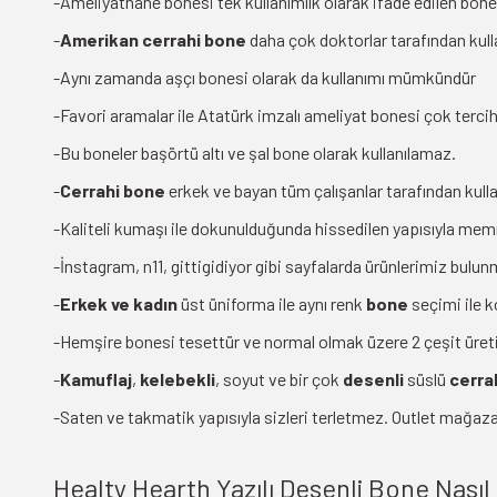
-Ameliyathane bonesi tek kullanımlık olarak ifade edilen bonel
-
Amerikan cerrahi bone
daha çok doktorlar tarafından kull
-Aynı zamanda aşçı bonesi olarak da kullanımı mümkündür
-Favori aramalar ile Atatürk imzalı ameliyat bonesi çok terci
-Bu boneler başörtü altı ve şal bone olarak kullanılamaz.
-
Cerrahi bone
erkek ve bayan tüm çalışanlar tarafından kullana
-Kaliteli kumaşı ile dokunulduğunda hissedilen yapısıyla mem
-İnstagram, n11, gittigidiyor gibi sayfalarda ürünlerimiz bul
-
Erkek ve kadın
üst üniforma ile aynı renk
bone
seçimi ile 
-Hemşire bonesi tesettür ve normal olmak üzere 2 çeşit üret
-
Kamuflaj
,
kelebekli
, soyut ve bir çok
desenli
süslü
cerra
-Saten ve takmatik yapısıyla sizleri terletmez. Outlet mağaza
Healty Hearth Yazılı Desenli Bone Nasıl d