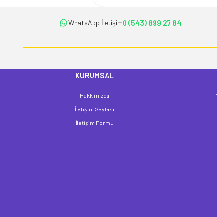
Ürün bilgilerinde hatalar bulunuyor.
Ürün fiyatı diğer sitelerden daha pahalı.
0 (543) 899 27 84
WhatsApp İletişim
Bu ürüne benzer farklı alternatifler olmalı.
KURUMSAL
Hakkımızda
İletişim Sayfası
İletişim Formu