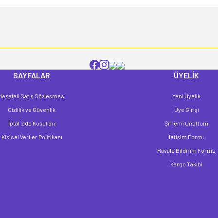
SAYFALAR
ÜYELİK
Mesafeli Satış Sözleşmesi
Yeni Üyelik
Gönder
Gizlilik ve Güvenlik
Üye Girişi
İptal İade Koşullari
Şifremi Unuttum
Kişisel Veriler Politikası
İletişim Formu
Havale Bildirim Formu
Kargo Takibi