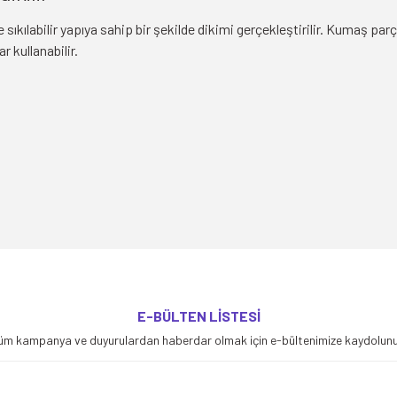
ıkılabilir yapıya sahip bir şekilde dikimi gerçekleştirilir. Kumaş par
r kullanabilir.
yetersiz gördüğünüz noktaları öneri formunu kullanarak tarafımıza iletebilirsiniz
E-BÜLTEN LİSTESİ
Bu ürüne ilk yorumu siz yapın!
üm kampanya ve duyurulardan haberdar olmak için e-bültenimize kaydolunu
Yorum Yaz