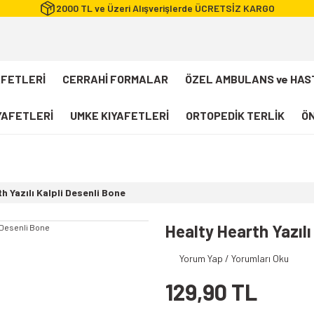
2000 TL ve Üzeri Alışverişlerde ÜCRETSİZ KARGO
AFETLERİ
CERRAHİ FORMALAR
ÖZEL AMBULANS ve HAS
IYAFETLERİ
UMKE KIYAFETLERİ
ORTOPEDİK TERLİK
ÖN
FLEXCOOL Likralı Takım Scrubs
Desenli Forma
h Yazılı Kalpli Desenli Bone
112 Acil Sağlık T-shirt
Paramedik T-shirt
Healty Hearth Yazılı
112 Acil Sağlık Pantolon
Yorum Yap / Yorumları Oku
Paramedik Pantolon
129,90 TL
112 Paramedik Yelek
Beyaz Önlük