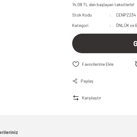
14,08 TL den başlayan taksitlerle!
112 Acil Sağlık Polar
Stok Kodu
CENPZ234
Paramedik Swit
Kategori
ÖNLÜK ve 
Paylaş
Karşılaştır
rileriniz