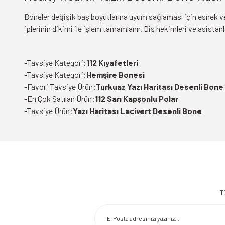
Boneler değişik baş boyutlarına uyum sağlaması için esnek ve s
iplerinin dikimi ile işlem tamamlanır. Diş hekimleri ve asistanla
-Tavsiye Kategori:
112 Kıyafetleri
-Tavsiye Kategori:
Hemşire Bonesi
-Favori Tavsiye Ürün:
Turkuaz Yazı Haritası Desenli Bone
-En Çok Satılan Ürün:
112 Sarı Kapşonlu Polar
-Tavsiye Ürün:
Yazı Haritası Lacivert Desenli Bone
Bu ürünün fiyat bilgisi, resim, ürün açıklamalarında ve diğer konularda 
Görüş ve önerileriniz için teşekkür ederiz.
T
Ürün resmi kalitesiz, bozuk veya görüntülenemiyor.
Ürün açıklamasında eksik bilgiler bulunuyor.