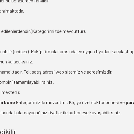
er bu bonelerden farklıdır.
anılmaktadır.
h edilenlerdendir.(Kategorimizde mevcuttur).
bilir (unisex). Rakip firmalar arasında en uygun fiyatları karşılaştırıp 
nun kalacaksınız.
unmamaktadır. Tek satış adresi web sitemiz ve adresimizdir.
kombini tamamlayabilirsiniz.
ilmektedir.
hi bone
kategorimizde mevcuttur. Kişiye özel doktor bonesi ve
par
larında bulamayacağınız fiyatlar ile bu boneye kavuşabilirsiniz.
ikilir