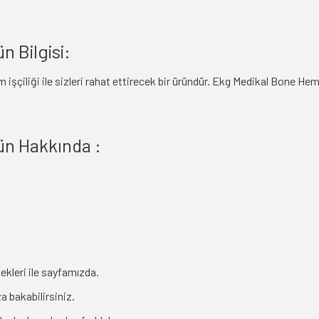
n Bilgisi:
m işçiliği ile sizleri rahat ettirecek bir üründür. Ekg Medikal Bone He
ün Hakkında :
ekleri ile sayfamızda.
a bakabilirsiniz.