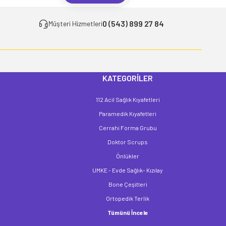
0 (543) 899 27 84
Müşteri Hizmetleri
KATEGORİLER
112 Acil Sağlık Kıyafetleri
Paramedik Kıyafetleri
Cerrahi Forma Grubu
Doktor Scrups
Önlükler
UMKE - Evde Sağlık- Kızılay
Bone Çeşitleri
Ortopedik Terlik
Tümünü İncele