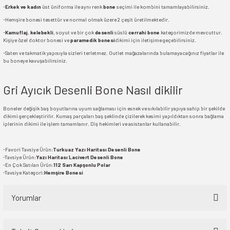
-
Erkek ve kadın
üst üniforma ile aynı renk
bone
seçimi ile kombini tamamlayabilirsiniz.
-Hemşire bonesi tesettür ve normal olmak üzere 2 çeşit üretilmektedir.
-
Kamuflaj
,
kelebekli
, soyut ve bir çok
desenli
süslü
cerrahi bone
kategorimizde mevcuttur.
Kişiye özel doktor bonesi ve
paramedik bonesi
dikimi için iletişime geçebilirsiniz.
-Saten ve takmatik yapısıyla sizleri terletmez. Outlet mağazalarında bulamayacağınız fiyatlar ile
bu boneye kavuşabilirsiniz.
Gri Ayıcık Desenli Bone Nasıl dikilir
Boneler değişik baş boyutlarına uyum sağlaması için esnek ve sıkılabilir yapıya sahip bir şekilde
dikimi gerçekleştirilir. Kumaş parçaları baş şeklinde çizilerek kesimi yapıldıktan sonra bağlama
iplerinin dikimi ile işlem tamamlanır. Diş hekimleri ve asistanlar kullanabilir.
-Favori Tavsiye Ürün:
Turkuaz Yazı Haritası Desenli Bone
-Tavsiye Ürün:
Yazı Haritası Lacivert Desenli Bone
-En Çok Satılan Ürün:
112 Sarı Kapşonlu Polar
-Tavsiye Kategori:
Hemşire Bonesi
Yorumlar