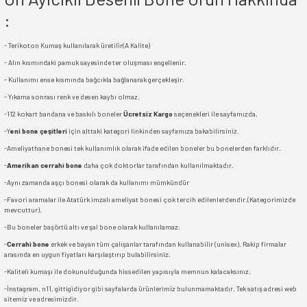
:
- Terikoton Kumaş kullanılarak üretilir(A Kalite)
- Alın kısmındaki pamuk sayesinde ter oluşması engellenir.
- Kullanımı ense kısmında bağcıkla bağlanarak gerçekleşir.
- Yıkama sonrası renk ve desen kaybı olmaz.
-112 kokart bandana ve baskılı boneler
Ücretsiz Kargo
seçenekleri ile sayfamızda.
-Y
eni bone çeşitleri
için alttaki kategori linkinden sayfamıza bakabilirsiniz.
-Ameliyathane bonesi tek kullanımlık olarak ifade edilen boneler bu bonelerden farklıdır.
-
Amerikan cerrahi bone
daha çok doktorlar tarafından kullanılmaktadır.
-Aynı zamanda aşçı bonesi olarak da kullanımı mümkündür
-Favori aramalar ile Atatürk imzalı ameliyat bonesi çok tercih edilenlerdendir.(Kategorimizde
mevcuttur).
-Bu boneler başörtü altı ve şal bone olarak kullanılamaz.
-
Cerrahi bone
erkek ve bayan tüm çalışanlar tarafından kullanabilir (unisex). Rakip firmalar
arasında en uygun fiyatları karşılaştırıp bulabilirsiniz.
-Kaliteli kumaşı ile dokunulduğunda hissedilen yapısıyla memnun kalacaksınız.
-İnstagram, n11, gittigidiyor gibi sayfalarda ürünlerimiz bulunmamaktadır. Tek satış adresi web
sitemiz ve adresimizdir.