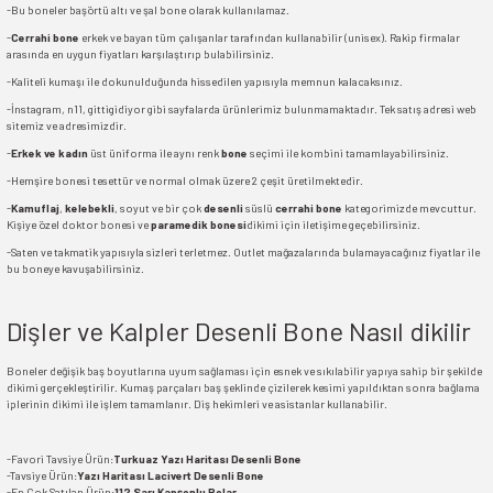
-Bu boneler başörtü altı ve şal bone olarak kullanılamaz.
-
Cerrahi bone
erkek ve bayan tüm çalışanlar tarafından kullanabilir (unisex). Rakip firmalar
arasında en uygun fiyatları karşılaştırıp bulabilirsiniz.
-Kaliteli kumaşı ile dokunulduğunda hissedilen yapısıyla memnun kalacaksınız.
-İnstagram, n11, gittigidiyor gibi sayfalarda ürünlerimiz bulunmamaktadır. Tek satış adresi web
sitemiz ve adresimizdir.
-
Erkek ve kadın
üst üniforma ile aynı renk
bone
seçimi ile kombini tamamlayabilirsiniz.
-Hemşire bonesi tesettür ve normal olmak üzere 2 çeşit üretilmektedir.
-
Kamuflaj
,
kelebekli
, soyut ve bir çok
desenli
süslü
cerrahi bone
kategorimizde mevcuttur.
Kişiye özel doktor bonesi ve
paramedik bonesi
dikimi için iletişime geçebilirsiniz.
-Saten ve takmatik yapısıyla sizleri terletmez. Outlet mağazalarında bulamayacağınız fiyatlar ile
bu boneye kavuşabilirsiniz.
Dişler ve Kalpler Desenli Bone Nasıl dikilir
Boneler değişik baş boyutlarına uyum sağlaması için esnek ve sıkılabilir yapıya sahip bir şekilde
dikimi gerçekleştirilir. Kumaş parçaları baş şeklinde çizilerek kesimi yapıldıktan sonra bağlama
iplerinin dikimi ile işlem tamamlanır. Diş hekimleri ve asistanlar kullanabilir.
-Favori Tavsiye Ürün:
Turkuaz Yazı Haritası Desenli Bone
-Tavsiye Ürün:
Yazı Haritası Lacivert Desenli Bone
-En Çok Satılan Ürün:
112 Sarı Kapşonlu Polar