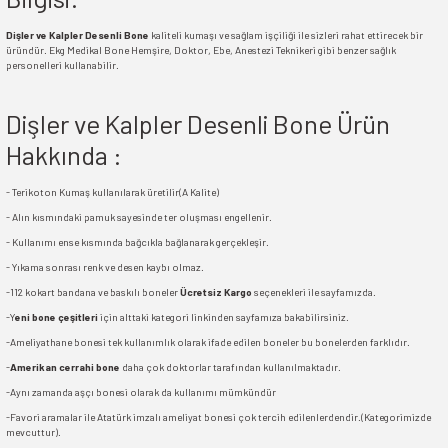
Dişler ve Kalpler Desenli Bone
kaliteli kumaşı ve sağlam işçiliği ile sizleri rahat ettirecek bir
üründür. Ekg Medikal Bone Hemşire, Doktor, Ebe, Anestezi Teknikeri gibi benzer sağlık
personelleri kullanabilir.
Dişler ve Kalpler Desenli Bone Ürün
Hakkında :
- Terikoton Kumaş kullanılarak üretilir(A Kalite)
- Alın kısmındaki pamuk sayesinde ter oluşması engellenir.
- Kullanımı ense kısmında bağcıkla bağlanarak gerçekleşir.
- Yıkama sonrası renk ve desen kaybı olmaz.
-112 kokart bandana ve baskılı boneler
Ücretsiz Kargo
seçenekleri ile sayfamızda.
-Y
eni bone çeşitleri
için alttaki kategori linkinden sayfamıza bakabilirsiniz.
-Ameliyathane bonesi tek kullanımlık olarak ifade edilen boneler bu bonelerden farklıdır.
-
Amerikan cerrahi bone
daha çok doktorlar tarafından kullanılmaktadır.
-Aynı zamanda aşçı bonesi olarak da kullanımı mümkündür
-Favori aramalar ile Atatürk imzalı ameliyat bonesi çok tercih edilenlerdendir.(Kategorimizde
mevcuttur).