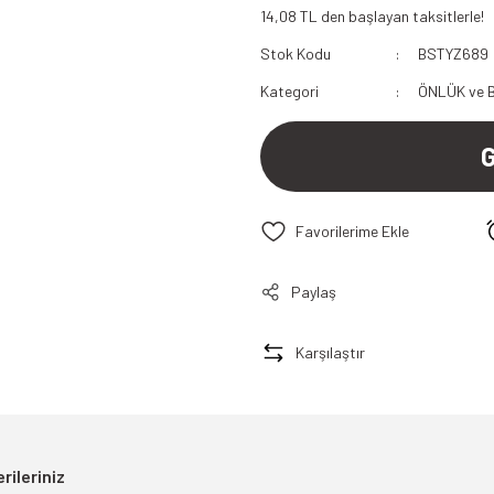
14,08 TL den başlayan taksitlerle!
112 Acil Sağlık Polar
Stok Kodu
BSTYZ689
Paramedik Swit
Kategori
ÖNLÜK ve 
Paylaş
Karşılaştır
rileriniz