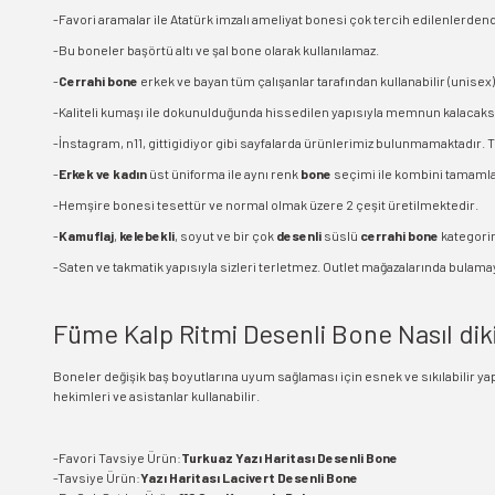
-Favori aramalar ile Atatürk imzalı ameliyat bonesi çok tercih edilenlerde
-Bu boneler başörtü altı ve şal bone olarak kullanılamaz.
-
Cerrahi bone
erkek ve bayan tüm çalışanlar tarafından kullanabilir (unisex). 
-Kaliteli kumaşı ile dokunulduğunda hissedilen yapısıyla memnun kalacaksı
-İnstagram, n11, gittigidiyor gibi sayfalarda ürünlerimiz bulunmamaktadır. 
-
Erkek ve kadın
üst üniforma ile aynı renk
bone
seçimi ile kombini tamamlay
-Hemşire bonesi tesettür ve normal olmak üzere 2 çeşit üretilmektedir.
-
Kamuflaj
,
kelebekli
, soyut ve bir çok
desenli
süslü
cerrahi bone
kategorim
-Saten ve takmatik yapısıyla sizleri terletmez. Outlet mağazalarında bulamaya
Füme Kalp Ritmi Desenli Bone Nasıl diki
Boneler değişik baş boyutlarına uyum sağlaması için esnek ve sıkılabilir yapı
hekimleri ve asistanlar kullanabilir.
-Favori Tavsiye Ürün:
Turkuaz Yazı Haritası Desenli Bone
-Tavsiye Ürün:
Yazı Haritası Lacivert Desenli Bone