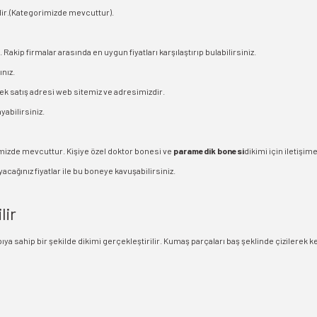
ndir.(Kategorimizde mevcuttur).
Rakip firmalar arasında en uygun fiyatları karşılaştırıp bulabilirsiniz.
nız.
Tek satış adresi web sitemiz ve adresimizdir.
abilirsiniz.
izde mevcuttur. Kişiye özel doktor bonesi ve
paramedik bonesi
dikimi için iletişim
cağınız fiyatlar ile bu boneye kavuşabilirsiniz.
lir
ya sahip bir şekilde dikimi gerçekleştirilir. Kumaş parçaları baş şeklinde çizilerek k