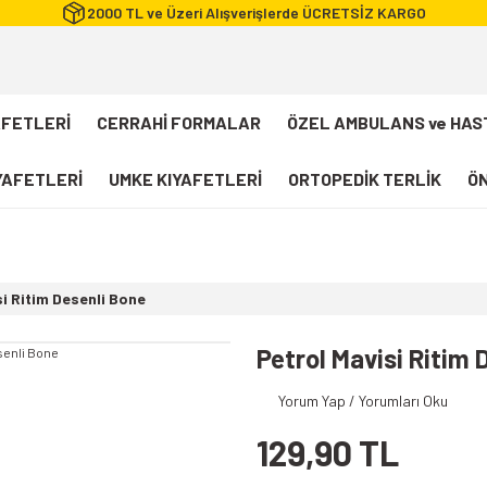
2000 TL ve Üzeri Alışverişlerde ÜCRETSİZ KARGO
AFETLERİ
CERRAHİ FORMALAR
ÖZEL AMBULANS ve HAS
IYAFETLERİ
UMKE KIYAFETLERİ
ORTOPEDİK TERLİK
ÖN
FLEXCOOL Likralı Takım Scrubs
Desenli Forma
si Ritim Desenli Bone
112 Acil Sağlık T-shirt
Paramedik T-shirt
Petrol Mavisi Ritim 
112 Acil Sağlık Pantolon
Yorum Yap / Yorumları Oku
Paramedik Pantolon
129,90 TL
112 Paramedik Yelek
Beyaz Önlük