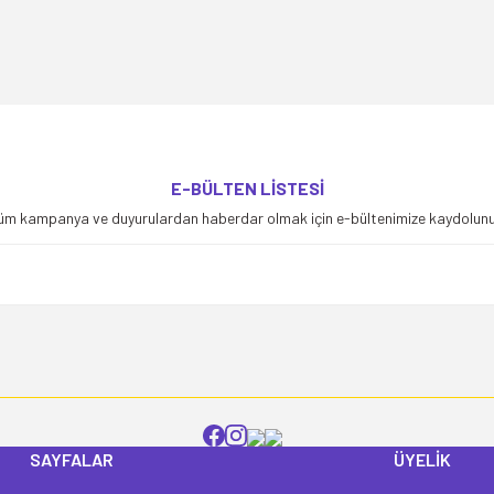
yetersiz gördüğünüz noktaları öneri formunu kullanarak tarafımıza iletebilirsiniz
E-BÜLTEN LİSTESİ
Bu ürüne ilk yorumu siz yapın!
üm kampanya ve duyurulardan haberdar olmak için e-bültenimize kaydolunu
Yorum Yaz
SAYFALAR
ÜYELİK