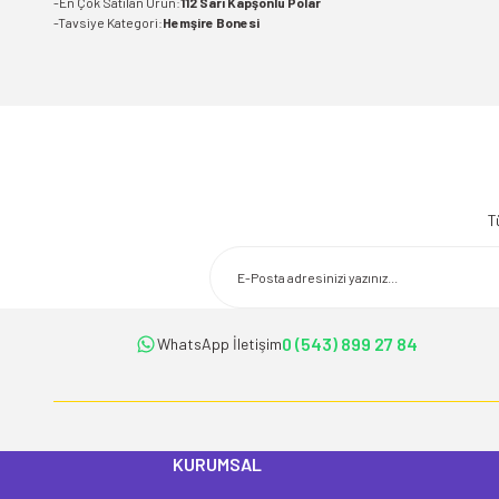
-En Çok Satılan Ürün:
112 Sarı Kapşonlu Polar
-Tavsiye Kategori:
Hemşire Bonesi
Bu ürünün fiyat bilgisi, resim, ürün açıklamalarında ve diğer konularda 
Görüş ve önerileriniz için teşekkür ederiz.
T
Ürün resmi kalitesiz, bozuk veya görüntülenemiyor.
Ürün açıklamasında eksik bilgiler bulunuyor.
Ürün bilgilerinde hatalar bulunuyor.
Ürün fiyatı diğer sitelerden daha pahalı.
0 (543) 899 27 84
WhatsApp İletişim
Bu ürüne benzer farklı alternatifler olmalı.
KURUMSAL