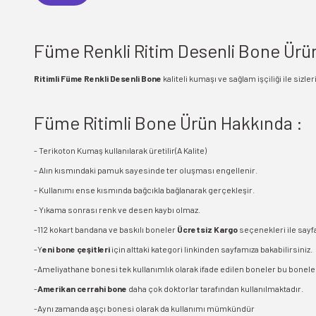
Füme Renkli Ritim Desenli Bone Ürün 
Ritimli Füme Renkli Desenli Bone
kaliteli kumaşı ve sağlam işçiliği ile siz
Füme Ritimli Bone Ürün Hakkında :
- Terikoton Kumaş kullanılarak üretilir(A Kalite)
- Alın kısmındaki pamuk sayesinde ter oluşması engellenir.
- Kullanımı ense kısmında bağcıkla bağlanarak gerçekleşir.
- Yıkama sonrası renk ve desen kaybı olmaz.
-112 kokart bandana ve baskılı boneler
Ücretsiz Kargo
seçenekleri ile sayf
-Y
eni bone çeşitleri
için alttaki kategori linkinden sayfamıza bakabilirsiniz.
-Ameliyathane bonesi tek kullanımlık olarak ifade edilen boneler bu boneler
-
Amerikan cerrahi bone
daha çok doktorlar tarafından kullanılmaktadır.
-Aynı zamanda aşçı bonesi olarak da kullanımı mümkündür