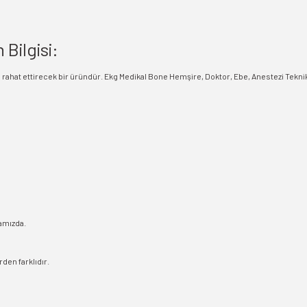
Bilgisi:
leri rahat ettirecek bir üründür. Ekg Medikal Bone Hemşire, Doktor, Ebe, Anestezi Teknik
amızda.
den farklıdır.