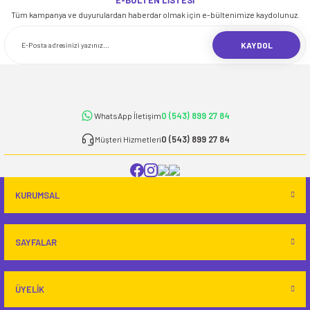
E-BÜLTEN LİSTESİ
iletebilirsiniz.
Tüm kampanya ve duyurulardan haberdar olmak için e-bültenimize kaydolunuz.
Görüş ve önerileriniz için teşekkür ederiz.
KAYDOL
Ürün resmi kalitesiz, bozuk veya görüntülenemiyor.
Ürün açıklamasında eksik bilgiler bulunuyor.
Ürün bilgilerinde hatalar bulunuyor.
0 (543) 899 27 84
WhatsApp İletişim
Ürün fiyatı diğer sitelerden daha pahalı.
Bu ürüne benzer farklı alternatifler olmalı.
0 (543) 899 27 84
Müşteri Hizmetleri
KURUMSAL
Gönder
SAYFALAR
ÜYELİK