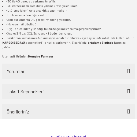
-30 ile 40 derece de yıkama önerilir.
-40 derece üzeri sıcaklıkta yıkamak tavsiye edilmez.
-Ütüleme işlemi orta sıcaklıkta yapılmalıdır.
-Hızlı kuruma özelliğine sahiptir.
-Acil durumlarda ütü gerektirmeden giyilebilir.
-Mukavemeti güçlüdür.
-Uygun sıcaklıkta yıkandığı takdirde çekme ve salma gerçekleştirmez.
-Xxs xs S M L xl XXL 3xl olarak 8 bedenden oluşur.
-Terikoton kumaş ince bir kumaştır kapalı birimlerde ve yaz aylarında rahatlıkla kullanılabilir.
KARGO BEDAVA
seçenekleri ile hızlı sipariş verin. Siparişiniz
ortalama 3 günde
kapınıza
gelsin.
Alternatif Ürünler:
Hemşire Forması
Yorumlar
Taksit Seçenekleri
Bu ürüne ilk yorumu siz yapın!
Önerileriniz
Yorum Yaz
Bu ürünün fiyat bilgisi, resim, ürün açıklamalarında ve diğer konularda
yetersiz gördüğünüz noktaları öneri formunu kullanarak tarafımıza