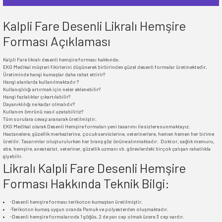
Kalpli Fare Desenli Likralı Hemşire
Forması Açıklaması
Kalpli Fare likralı desenli hemşire forması hakkında:
EKG Medikal müşteri fikirlerini düşünerek birbirinden güzel desenli formalar üretmektedir.
Üretiminde hangi kumaşlar daha rahat ettirir?
Hangi alanlarda kullanılmaktadır ?
Kullanışlılığı artırmak için neler eklenebilir?
Hangi fazlalıklar çıkartılabilir?
Dayanıklılığı ne kadar olmalıdır?
Kullanım ömrünü nasıl uzatabiliriz?
Tüm sorulara cevap aranarak üretilmiştir.
EKG Medikal olarak Desenli Hemşire formaları yeni tasarımı ile sizlere sunmaktayız.
Hastanelere, güzellik merkezlerine, çocuk servislerine, veterinerlere, hemen hemen her birime
üretilir. Tasarımlar oluşturulurken her branş göz önüne alınmaktadır. Doktor, sağlık memuru,
ebe, hemşire, anestezist, veteriner, güzellik uzmanı vb. görevlerdeki birçok çalışan rahatlıkla
giyebilir.
Likralı Kalpli Fare Desenli Hemşire
Forması Hakkında Teknik Bilgi:
-Desenli hemşire forması terikoton kumaştan üretilmiştir.
-Terikoton kumaş uygun oranda Pamuk ve polyesterden oluşmaktadır.
-Desenli hemşire formalarında 1 göğüs, 2 de yan cep olmak üzere 3 cep vardır.