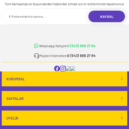
iletebilirsiniz.
Tüm kampanya ve duyurulardan haberdar olmak için e-bültenimize kaydolunuz.
Görüş ve önerileriniz için teşekkür ederiz.
KAYDOL
Ürün resmi kalitesiz, bozuk veya görüntülenemiyor.
Ürün açıklamasında eksik bilgiler bulunuyor.
Ürün bilgilerinde hatalar bulunuyor.
0 (543) 899 27 84
WhatsApp İletişim
Ürün fiyatı diğer sitelerden daha pahalı.
Bu ürüne benzer farklı alternatifler olmalı.
0 (543) 899 27 84
Müşteri Hizmetleri
KURUMSAL
Gönder
SAYFALAR
ÜYELİK