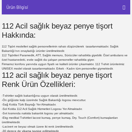
Ürün Bilgisi
112 Acil sağlık beyaz penye tişort
Hakkında:
112 Tişört modelleri sağlık personellerinin rahatı düşünülerek tasarlanmaktadır. Sağlık
Bakanlığı'nın onayladığı ürünler üretilmektedir.
112 Tişörtleri Paramedik, ATT, Sağlık memuru, Sürücüler rahatlıkla giyebilir. Özel ambulans ve
özel hastanedeki, evde sağlık da çalışan personeller rahatlıkla giyer.
Firmamız konforu yanında uygun fiyatlı ve kaliteli ürünler çıkarmaktır. 112 T-shirt ürünlerimiz
UNISEX model olarak tasarlanmaktadır. Erkek - Kadın tüm personeller giymektedir.
112 acil sağlık beyaz penye tişort
Renk Ürün Özellikleri:
-T-shirtler sağlık bakanlığına uygun olarak üretilmektedir.
-Ön göğüste kalp üzerinde Sağlık Bakanlığı logosu mevcuttur.
-Sağ Kolda Türk Bayrağı Yer Almaktadır.
-Sol Kolda 112 Acil Sağlık Hizmetleri Logosu Yer Almaktadır.
-Sırt kısmında nakisla bakanlık logosu yer almaktadır.
-Ekg medikal T-shirtleri lacost kumaş, penye kumaş, Dry. Touch (Comfort) kumaşlardan
üretilmektedir.
-Lacivert ve beyaz olmak üzere iki renk üretilmektedir.
-30 derece de yikama tavsiye edilmektedir.