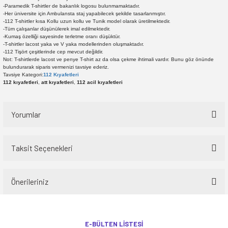
-Paramedik T-shirtler de bakanlık logosu bulunmamaktadır.
-Her üniversite için Ambulansta staj yapabilecek şekilde tasarlanmıştır.
-112 T-shirtler kısa Kollu uzun kollu ve Tunik model olarak üretilmektedir.
-Tüm çalışanlar düşünülerek imal edilmektedir.
-Kumaş özelliği sayesinde terletme oranı düşüktür.
-T-shirtler lacost yaka ve V yaka modellerinden oluşmaktadır.
-112 Tişört çeşitlerinde cep mevcut değildir.
Not: T-shirtlerde lacost ve penye T-shirt az da olsa çekme ihtimali vardır. Bunu göz önünde
bulundurarak siparis vermenizi tavsiye ederiz.
Tavsiye Kategori:
112 Kıyafetleri
112 kıyafetleri
,
att kıyafetleri
,
112 acil kıyafetleri
Yorumlar
Taksit Seçenekleri
Bu ürüne ilk yorumu siz yapın!
Önerileriniz
Yorum Yaz
Bu ürünün fiyat bilgisi, resim, ürün açıklamalarında ve diğer konularda
yetersiz gördüğünüz noktaları öneri formunu kullanarak tarafımıza
E-BÜLTEN LİSTESİ