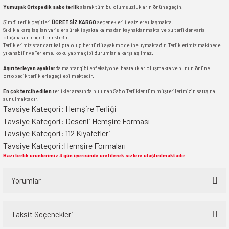
Yumuşak Ortopedik sabo terlik
alarak tüm bu olumsuzlukların önüne geçin.
Şimdi terlik çeşitleri
ÜCRETSİZ KARGO
seçenekleri ile sizlere ulaşmakta.
Sıklıkla karşılaşılan varisler sürekli ayakta kalmadan kaynaklanmakta ve bu terlikler varis
oluşmasını engellemektedir.
Terliklerimiz standart kalıpta olup her türlü ayak modeline uymaktadır. Terliklerimiz makinede
yıkanabilir ve Terleme, koku yapma gibi durumlarla karşılaşılmaz.
Aşırı terleyen ayaklar
da mantar gibi enfeksiyonel hastalıklar oluşmakta ve bunun önüne
ortopedik terliklerle geçilebilmektedir.
En çok tercih edilen
terlikler arasında bulunan Sabo Terlikler tüm müşterilerimizin satışına
sunulmaktadır.
Tavsiye Kategori:
Hemşire Terliği
Tavsiye Kategori:
Desenli Hemşire Forması
Tavsiye Kategori:
112 Kıyafetleri
Tavsiye Kategori:
Hemşire Formaları
Bazı terlik ürünlerimiz 3 gün içerisinde üretilerek sizlere ulaştırılmaktadır.
Yorumlar
Taksit Seçenekleri
Bu ürüne ilk yorumu siz yapın!