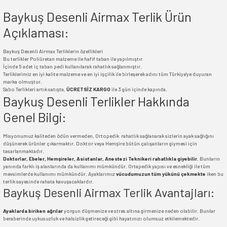
Baykuş Desenli Airmax Terlik Ürün
Açıklaması:
Baykuş Desenli Airmax Terliklerin özellikleri
Bu terlikler Poliüretan malzeme ile hafif taban ile yapılmıştır
İçinde 5 adet iç taban pedi kullanılarak rahatlık sağlanmıştır.
Terliklerimiz en iyi kalite malzeme ve en iyi işçilik ile birleşerek adını tüm Türkiye'ye duyuran
marka olmuştur.
Sabo Terlikleri artık satışta,
ÜCRETSİZ KARGO
ile 3 gün içinde kapında.
Baykuş Desenli Terlikler Hakkında
Genel Bilgi:
Misyonumuz kaliteden ödün vermeden, Ortopedik rahatlık sağlanarak sizlerin ayak sağlığını
düşünerek ürünler çıkarmaktır. Doktor veya Hemşire bütün çalışanların giymesi için
tasarlanmaktadır.
Doktorlar, Ebeler, Hemşireler, Asistanlar, Anestezi Teknikeri rahatlıkla giyebilir.
Bunların
yanında farklı iş alanlarında da kullanımı mümkündür. Ortapedik yapısı ve esnekliği ile tüm
mevsimlerde kullanımı mümkündür. Ayaklarımız
vücudumuzun tüm yükünü çekmekte
iken bu
terlik sayesinde rahata kavuşacaklardır.
Baykuş Desenli Airmax Terlik Avantajları:
Ayaklarda biriken ağrılar
yorgun düşmenize ve stres altına girmenize neden olabilir. Bunlar
beraberinde uykusuzluk ve halsizlik getireceği gibi hayatınızı olumsuz etkilemektedir.