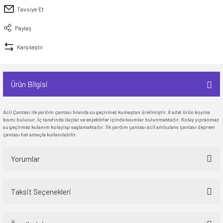
Tavsiye Et
İ
HİRT
ı Takımlar
LAR
HİRTLER
İ
İ
HİRT
ı Takımlar
LAR
HİRTLER
İ
Paylaş
E
astikli Paça) ve Fermuarlı Likralı Takım
E
astikli Paça) ve Fermuarlı Likralı Takım
Karşılaştır
OKART ÇEŞİTLERİ
OKART ÇEŞİTLERİ
Ürün Bilgisi
I
r
I
r
Acil Çantası ilk yardım çantası branda su geçirmez kumaştan üreilmiştir. 8 adet ürün koyma
kısmı bulunur. İç tarafında ilaçlar ve enjekörler içinde kısımlar bulunmaktadır. Kolay yıpranmaz
su geçirmez kulanım kolaylıgı saglamaktadır. İlk yardım çantası acil ambulans çantası deprem
çantası her amaçla kullanılabilir.
Yorumlar
Taksit Seçenekleri
Bu ürüne ilk yorumu siz yapın!