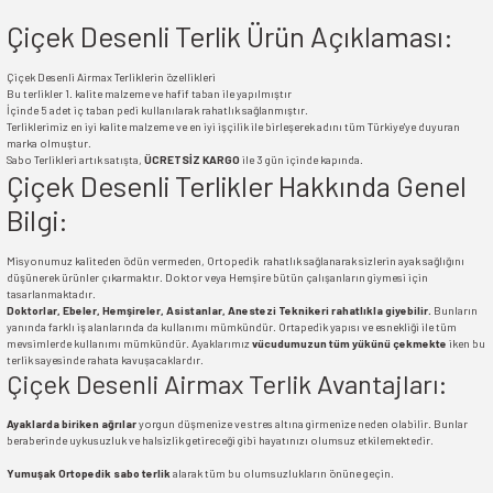
Çiçek Desenli Terlik Ürün Açıklaması:
Çiçek Desenli Airmax Terliklerin özellikleri
Bu terlikler 1. kalite malzeme ve hafif taban ile yapılmıştır
İçinde 5 adet iç taban pedi kullanılarak rahatlık sağlanmıştır.
Terliklerimiz en iyi kalite malzeme ve en iyi işçilik ile birleşerek adını tüm Türkiye'ye duyuran
marka olmuştur.
Sabo Terlikleri artık satışta,
ÜCRETSİZ KARGO
ile 3 gün içinde kapında.
Çiçek Desenli Terlikler Hakkında Genel
Bilgi:
Misyonumuz kaliteden ödün vermeden, Ortopedik rahatlık sağlanarak sizlerin ayak sağlığını
düşünerek ürünler çıkarmaktır. Doktor veya Hemşire bütün çalışanların giymesi için
tasarlanmaktadır.
Doktorlar, Ebeler, Hemşireler, Asistanlar, Anestezi Teknikeri rahatlıkla giyebilir.
Bunların
yanında farklı iş alanlarında da kullanımı mümkündür. Ortapedik yapısı ve esnekliği ile tüm
mevsimlerde kullanımı mümkündür. Ayaklarımız
vücudumuzun tüm yükünü çekmekte
iken bu
terlik sayesinde rahata kavuşacaklardır.
Çiçek Desenli Airmax Terlik Avantajları:
Ayaklarda biriken ağrılar
yorgun düşmenize ve stres altına girmenize neden olabilir. Bunlar
beraberinde uykusuzluk ve halsizlik getireceği gibi hayatınızı olumsuz etkilemektedir.
Yumuşak Ortopedik sabo terlik
alarak tüm bu olumsuzlukların önüne geçin.