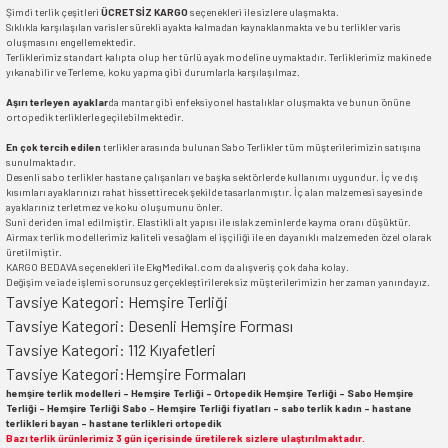
Şimdi terlik çeşitleri
ÜCRETSİZ KARGO
seçenekleri ile sizlere ulaşmakta.
Sıklıkla karşılaşılan varisler sürekli ayakta kalmadan kaynaklanmakta ve bu terlikler varis
oluşmasını engellemektedir.
Terliklerimiz standart kalıpta olup her türlü ayak modeline uymaktadır. Terliklerimiz makinede
yıkanabilir ve Terleme, koku yapma gibi durumlarla karşılaşılmaz.
Aşırı terleyen ayaklar
da mantar gibi enfeksiyonel hastalıklar oluşmakta ve bunun önüne
ortopedik terliklerle geçilebilmektedir.
En çok tercih edilen
terlikler arasında bulunan Sabo Terlikler tüm müşterilerimizin satışına
sunulmaktadır.
Desenli sabo terlikler hastane çalışanları ve başka sektörlerde kullanımı uygundur. İç ve dış
kısımları ayaklarınızı rahat hissettirecek şekilde tasarlanmıştır. İç alan malzemesi sayesinde
ayaklarınız terletmez ve koku oluşumunu önler.
Suni deriden imal edilmiştir. Elastikli alt yapısı ile ıslak zeminlerde kayma oranı düşüktür.
Airmax terlik modellerimiz kaliteli ve sağlam el işçiliği ile en dayanıklı malzemeden özel olarak
üretilmiştir.
KARGO BEDAVA seçenekleri ile EkgMedikal.com da alışveriş çok daha kolay.
Değişim ve iade işlemi sorunsuz gerçekleştirilerek siz müşterilerimizin her zaman yanındayız.
Tavsiye Kategori:
Hemşire Terliği
Tavsiye Kategori:
Desenli Hemşire Forması
Tavsiye Kategori:
112 Kıyafetleri
Tavsiye Kategori:
Hemşire Formaları
hemşire terlik modelleri - Hemşire Terliği - Ortopedik Hemşire Terliği - Sabo Hemşire
Terliği - Hemşire Terliği Sabo - Hemşire Terliği fiyatları - sabo terlik kadın - hastane
terlikleri bayan - hastane terlikleri ortopedik
Bazı terlik ürünlerimiz 3 gün içerisinde üretilerek sizlere ulaştırılmaktadır.