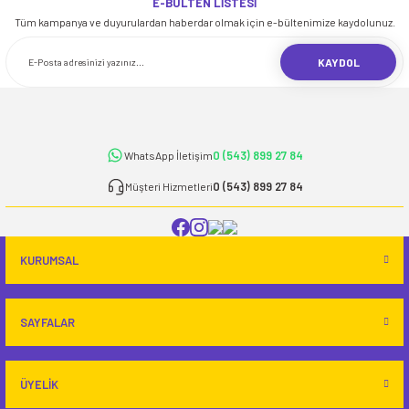
E-BÜLTEN LİSTESİ
iletebilirsiniz.
Tüm kampanya ve duyurulardan haberdar olmak için e-bültenimize kaydolunuz.
Görüş ve önerileriniz için teşekkür ederiz.
KAYDOL
Ürün resmi kalitesiz, bozuk veya görüntülenemiyor.
Ürün açıklamasında eksik bilgiler bulunuyor.
Ürün bilgilerinde hatalar bulunuyor.
0 (543) 899 27 84
WhatsApp İletişim
Ürün fiyatı diğer sitelerden daha pahalı.
Bu ürüne benzer farklı alternatifler olmalı.
0 (543) 899 27 84
Müşteri Hizmetleri
KURUMSAL
Gönder
SAYFALAR
ÜYELİK