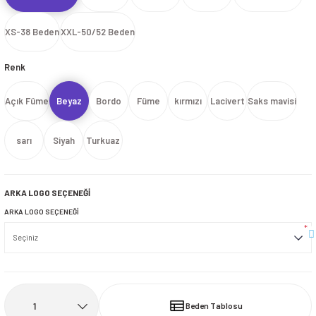
İ
HİRT
ı Takımlar
LAR
HİRTLER
İ
İ
HİRT
ı Takımlar
LAR
HİRTLER
İ
XS-38 Beden
XXL-50/52 Beden
E
astikli Paça) ve Fermuarlı Likralı Takım
E
astikli Paça) ve Fermuarlı Likralı Takım
Renk
OKART ÇEŞİTLERİ
OKART ÇEŞİTLERİ
Açık Füme
Beyaz
Bordo
Füme
kırmızı
Lacivert
Saks mavisi
I
r
I
r
sarı
Siyah
Turkuaz
ARKA LOGO SEÇENEĞİ
ARKA LOGO SEÇENEĞİ
*
Beden Tablosu