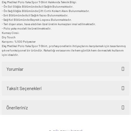
Ekg Medikal Polo Yaka Spor T-Shirt Hakkında Teknik Bilgi:
- Ön Sol Göğüs Bölümünde Acil Sağlık Bulunmaktadır.
- Ön Sağ Göğüs Bölümünde Çift Cırtlı Kokart Alanı Bulunmaktadır.
- Sırt Bölümünde Acil Sağlık Yazısı Bulunmaktadır.
- Sağ Kol Bölümünde Bayrak Logosu Bulunmaktadır.
- Teri dışarı atan, hava alabilen özel üretim kumaştan imal edilmektedir.
- Polo yaka modeli ile üretilmektedir.
Kumaş Cinsi:
Dry Touch
Karışımı: %100 Polyester
Ekg Medikal Polo Yaka Spor T-Shirt, profesyonellerin ihtiyaçlarını karşılamak için tasarlanmış
şık ve fonksiyonel bir üründür. Rahatlığı ve tasarımı ile hem günlük hem de mesleki kullanım
için idealdir.
Yorumlar
Taksit Seçenekleri
Bu ürüne ilk yorumu siz yapın!
Önerileriniz
Yorum Yaz
Bu ürünün fiyat bilgisi, resim, ürün açıklamalarında ve diğer konularda
yetersiz gördüğünüz noktaları öneri formunu kullanarak tarafımıza