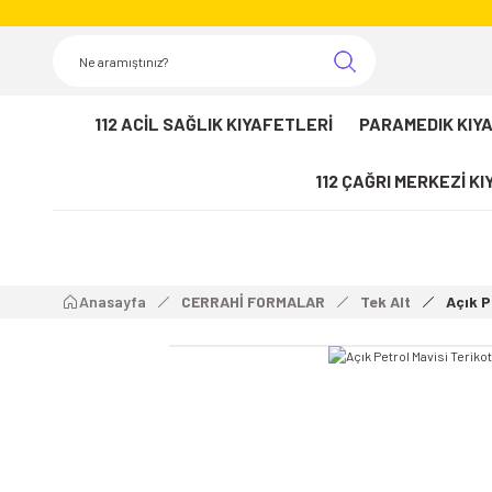
112 ACİL SAĞLIK KIYAFETLERİ
PARAMEDIK KIY
112 ÇAĞRI MERKEZİ K
Anasayfa
CERRAHİ FORMALAR
Tek Alt
Açık P