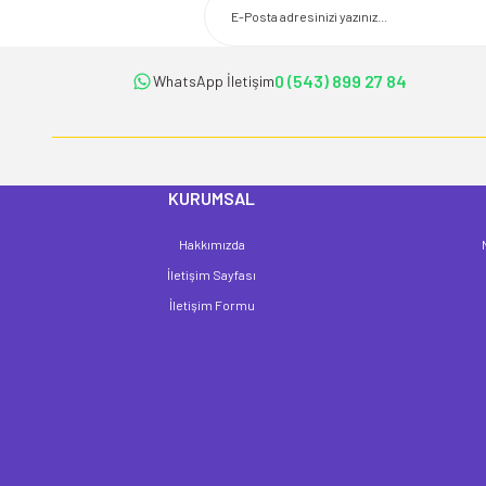
Ürün açıklamasında eksik bilgiler bulunuyor.
Ürün bilgilerinde hatalar bulunuyor.
Ürün fiyatı diğer sitelerden daha pahalı.
0 (543) 899 27 84
WhatsApp İletişim
Bu ürüne benzer farklı alternatifler olmalı.
KURUMSAL
Hakkımızda
İletişim Sayfası
İletişim Formu