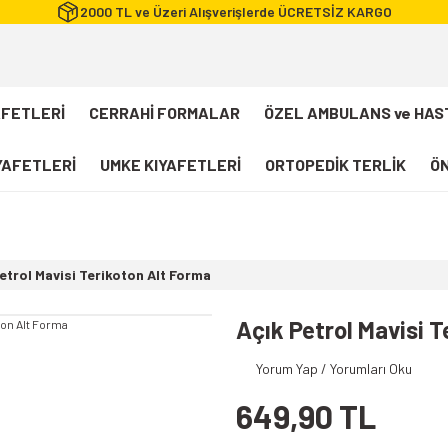
2000 TL ve Üzeri Alışverişlerde ÜCRETSİZ KARGO
AFETLERİ
CERRAHİ FORMALAR
ÖZEL AMBULANS ve HAS
IYAFETLERİ
UMKE KIYAFETLERİ
ORTOPEDİK TERLİK
ÖN
FLEXCOOL Likralı Takım Scrubs
Desenli Forma
etrol Mavisi Terikoton Alt Forma
112 Acil Sağlık T-shirt
Paramedik T-shirt
Açık Petrol Mavisi 
112 Acil Sağlık Pantolon
Yorum Yap / Yorumları Oku
Paramedik Pantolon
649,90 TL
112 Paramedik Yelek
Beyaz Önlük