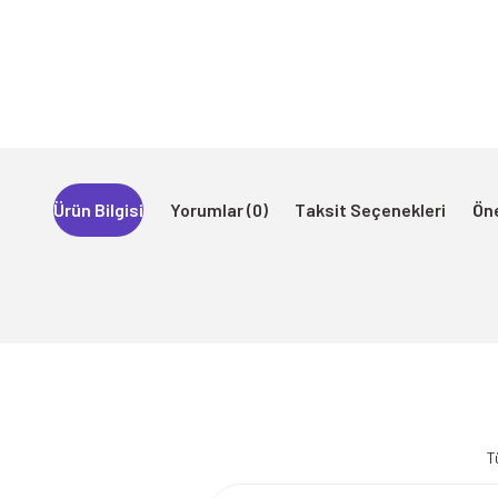
Ürün Bilgisi
Yorumlar (0)
Taksit Seçenekleri
Öne
Bu ürünün fiyat bilgisi, resim, ürün açıklamalarında ve diğer konularda 
Görüş ve önerileriniz için teşekkür ederiz.
T
Ürün resmi kalitesiz, bozuk veya görüntülenemiyor.