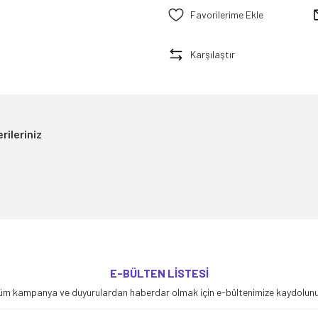
Karşılaştır
rileriniz
yetersiz gördüğünüz noktaları öneri formunu kullanarak tarafımıza iletebilirsiniz
E-BÜLTEN LİSTESİ
Bu ürüne ilk yorumu siz yapın!
üm kampanya ve duyurulardan haberdar olmak için e-bültenimize kaydolunu