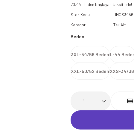
70,44 TL den başlayan taksitlerle!
112 Acil Sağlık Polar
Stok Kodu
HMQS3456
Paramedik Swit
Kategori
Tek Alt
Beden
3XL-54/56 Beden
L-44 Bede
XXL-50/52 Beden
XXS-34/36