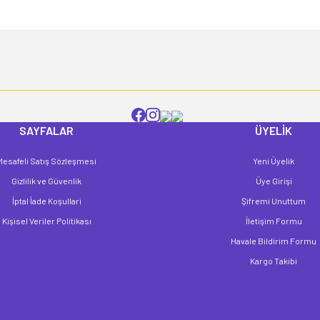
Yorum Yaz
SAYFALAR
ÜYELİK
Mesafeli Satış Sözleşmesi
Yeni Üyelik
Gönder
Gizlilik ve Güvenlik
Üye Girişi
İptal İade Koşullari
Şifremi Unuttum
Kişisel Veriler Politikası
İletişim Formu
Havale Bildirim Formu
Kargo Takibi