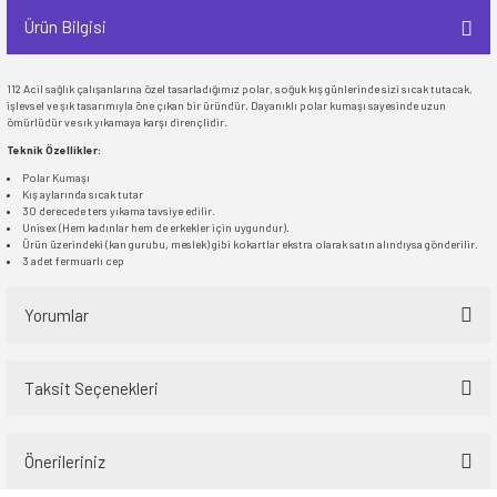
Ürün Bilgisi
112 Acil sağlık çalışanlarına özel tasarladığımız polar, soğuk kış günlerinde sizi sıcak tutacak,
işlevsel ve şık tasarımıyla öne çıkan bir üründür. Dayanıklı polar kumaşı sayesinde uzun
ömürlüdür ve sık yıkamaya karşı dirençlidir.
Teknik Özellikler:
Polar Kumaşı
Kış aylarında sıcak tutar
30 derecede ters yıkama tavsiye edilir.
Unisex (Hem kadınlar hem de erkekler için uygundur).
Ürün üzerindeki (kan gurubu, meslek) gibi kokartlar ekstra olarak satın alındıysa gönderilir.
3 adet fermuarlı cep
Yorumlar
Taksit Seçenekleri
Bu ürüne ilk yorumu siz yapın!
Önerileriniz
Yorum Yaz