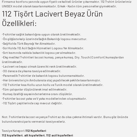
Firmamız konforu yanında uygun fiyatlı ve kaliteli ürünler çıkarmaktır. 112 T-shirt ürünlerimiz
UNISEX model olarak tasarlanmaktadır. Erkek - Kadın tüm personeller giymektedir.
112 Tişört Lacivert Beyaz Ürün
Özellikleri:
-T-shirtler sağlık bakanlığına uygun olarak üretilmektedir.
-Ön göğüste kalp üzerinde Sağlık Bakanlığı logosu mevcuttur.
-Sağ Kolda Türk Bayrağı Yer Almaktadır.
-Sol Kolda 112 Acil Sağlık Hizmetleri Logosu Yer Almaktadır.
-Sırt kısmında nakisla bakanlık logosu yer almaktadır.
-Ekg medikal T-shirtleri lacost kumaş, penye kumaş, Dry. Touch (Comfort) kumaşlardan
üretilmektedir.
-Lacivert ve beyaz olmak üzere iki renk üretilmektedir.
-30 derece de yikama tavsiye edilmektedir.
-Paramedik T-shirtler de bakanlık logosu bulunmamaktadır.
-Her üniversite için Ambulansta staj yapabilecek şekilde tasarlanmıştır.
-112 T-shirtler kısa Kollu uzun kollu ve Tunik model olarak üretilmektedir.
-Tüm çalışanlar düşünülerek imal edilmektedir.
-Kumaş özelliği sayesinde terletme oranı düşüktür.
-T-shirtler lacost yaka ve V yaka modellerinden oluşmaktadır.
-112 Tişört çeşitlerinde cep mevcut değildir.
Not: T-shirtlerde lacost ve penye T-shirt az da olsa çekme ihtimali vardır. Bunu göz önünde
bulundurarak siparis vermenizi tavsiye ederiz.
Tavsiye Kategori:
112 Kıyafetleri
112 kıyafetleri
,
att kıyafetleri
,
112 acil kıyafetleri