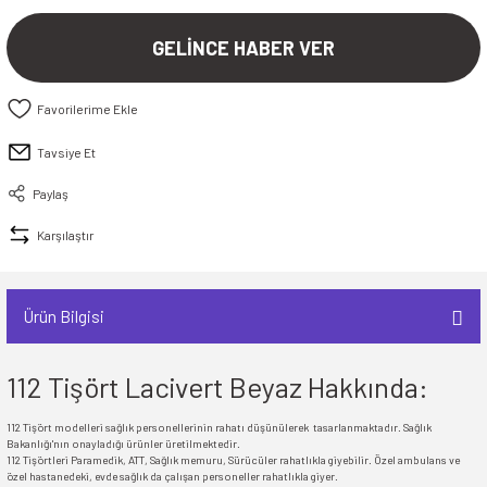
İ
HİRT
ı Takımlar
LAR
HİRTLER
İ
İ
HİRT
ı Takımlar
LAR
HİRTLER
İ
GELİNCE HABER VER
E
astikli Paça) ve Fermuarlı Likralı Takım
E
astikli Paça) ve Fermuarlı Likralı Takım
OKART ÇEŞİTLERİ
OKART ÇEŞİTLERİ
Tavsiye Et
I
r
I
r
Paylaş
Karşılaştır
Ürün Bilgisi
112 Tişört Lacivert Beyaz Hakkında:
112 Tişört modelleri sağlık personellerinin rahatı düşünülerek tasarlanmaktadır. Sağlık
Bakanlığı'nın onayladığı ürünler üretilmektedir.
112 Tişörtleri Paramedik, ATT, Sağlık memuru, Sürücüler rahatlıkla giyebilir. Özel ambulans ve
özel hastanedeki, evde sağlık da çalışan personeller rahatlıkla giyer.