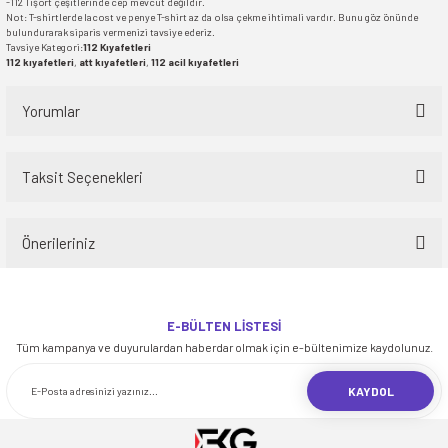
-112 Tişört çeşitlerinde cep mevcut değildir.
Not: T-shirtlerde lacost ve penye T-shirt az da olsa çekme ihtimali vardır. Bunu göz önünde
bulundurarak siparis vermenizi tavsiye ederiz.
Tavsiye Kategori:
112 Kıyafetleri
112 kıyafetleri
,
att kıyafetleri
,
112 acil kıyafetleri
Yorumlar
Taksit Seçenekleri
Bu ürüne ilk yorumu siz yapın!
Önerileriniz
Yorum Yaz
Bu ürünün fiyat bilgisi, resim, ürün açıklamalarında ve diğer konularda
yetersiz gördüğünüz noktaları öneri formunu kullanarak tarafımıza
E-BÜLTEN LİSTESİ
iletebilirsiniz.
Tüm kampanya ve duyurulardan haberdar olmak için e-bültenimize kaydolunuz.
Görüş ve önerileriniz için teşekkür ederiz.
KAYDOL
Ürün resmi kalitesiz, bozuk veya görüntülenemiyor.
Ürün açıklamasında eksik bilgiler bulunuyor.