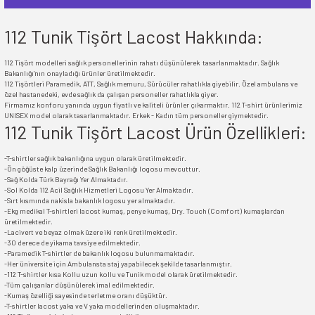
112 Tunik Tişört Lacost Hakkında:
112 Tişört modelleri sağlık personellerinin rahatı düşünülerek tasarlanmaktadır. Sağlık
Bakanlığı'nın onayladığı ürünler üretilmektedir.
112 Tişörtleri Paramedik, ATT, Sağlık memuru, Sürücüler rahatlıkla giyebilir. Özel ambulans ve
özel hastanedeki, evde sağlık da çalışan personeller rahatlıkla giyer.
Firmamız konforu yanında uygun fiyatlı ve kaliteli ürünler çıkarmaktır. 112 T-shirt ürünlerimiz
UNISEX model olarak tasarlanmaktadır. Erkek - Kadın tüm personeller giymektedir.
112 Tunik Tişört Lacost Ürün Özellikleri:
-T-shirtler sağlık bakanlığına uygun olarak üretilmektedir.
-Ön göğüste kalp üzerinde Sağlık Bakanlığı logosu mevcuttur.
-Sağ Kolda Türk Bayrağı Yer Almaktadır.
-Sol Kolda 112 Acil Sağlık Hizmetleri Logosu Yer Almaktadır.
-Sırt kısmında nakisla bakanlık logosu yer almaktadır.
-Ekg medikal T-shirtleri lacost kumaş, penye kumaş, Dry. Touch (Comfort) kumaşlardan
üretilmektedir.
-Lacivert ve beyaz olmak üzere iki renk üretilmektedir.
-30 derece de yikama tavsiye edilmektedir.
-Paramedik T-shirtler de bakanlık logosu bulunmamaktadır.
-Her üniversite için Ambulansta staj yapabilecek şekilde tasarlanmıştır.
-112 T-shirtler kısa Kollu uzun kollu ve Tunik model olarak üretilmektedir.
-Tüm çalışanlar düşünülerek imal edilmektedir.
-Kumaş özelliği sayesinde terletme oranı düşüktür.
-T-shirtler lacost yaka ve V yaka modellerinden oluşmaktadır.