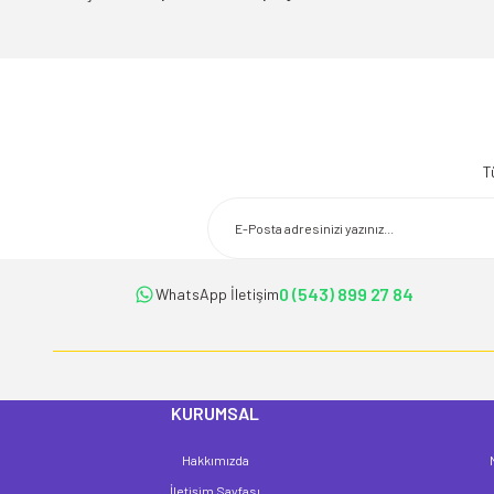
Bu ürünün fiyat bilgisi, resim, ürün açıklamalarında ve diğer konularda 
Görüş ve önerileriniz için teşekkür ederiz.
T
Ürün resmi kalitesiz, bozuk veya görüntülenemiyor.
Ürün açıklamasında eksik bilgiler bulunuyor.
Ürün bilgilerinde hatalar bulunuyor.
Ürün fiyatı diğer sitelerden daha pahalı.
0 (543) 899 27 84
WhatsApp İletişim
Bu ürüne benzer farklı alternatifler olmalı.
KURUMSAL
Hakkımızda
İletişim Sayfası