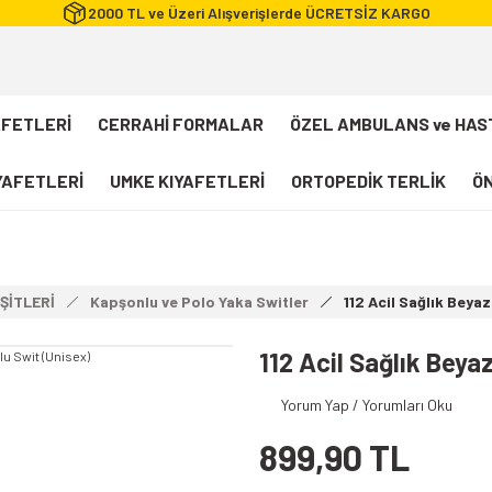
2000 TL ve Üzeri Alışverişlerde ÜCRETSİZ KARGO
AFETLERİ
CERRAHİ FORMALAR
ÖZEL AMBULANS ve HAS
IYAFETLERİ
UMKE KIYAFETLERİ
ORTOPEDİK TERLİK
ÖN
FLEXCOOL Likralı Takım Scrubs
Desenli Forma
ŞİTLERİ
Kapşonlu ve Polo Yaka Switler
112 Acil Sağlık Beya
112 Acil Sağlık T-shirt
Paramedik T-shirt
112 Acil Sağlık Beya
112 Acil Sağlık Pantolon
Yorum Yap / Yorumları Oku
Paramedik Pantolon
899,90 TL
112 Paramedik Yelek
Beyaz Önlük