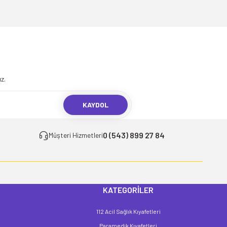
.
z.
KAYDOL
0 (543) 899 27 84
Müşteri Hizmetleri
KATEGORİLER
112 Acil Sağlık Kıyafetleri
Paramedik Kıyafetleri