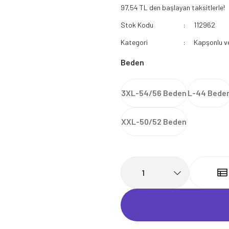
97,54 TL den başlayan taksitlerle!
112 Acil Sağlık Polar
Stok Kodu
112962
Paramedik Swit
Kategori
Kapşonlu v
Beden
3XL-54/56 Beden
L-44 Bede
XXL-50/52 Beden