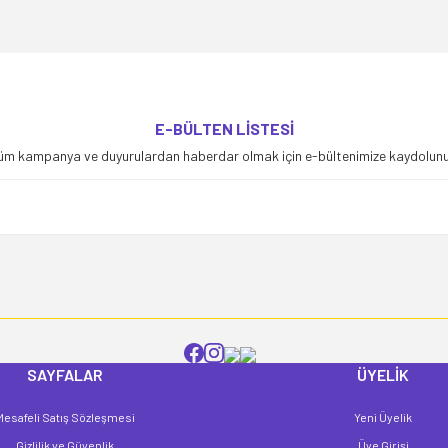
yetersiz gördüğünüz noktaları öneri formunu kullanarak tarafımıza iletebilirsiniz
E-BÜLTEN LİSTESİ
Bu ürüne ilk yorumu siz yapın!
üm kampanya ve duyurulardan haberdar olmak için e-bültenimize kaydolunu
Yorum Yaz
SAYFALAR
ÜYELİK
Mesafeli Satış Sözleşmesi
Yeni Üyelik
Gönder
Gizlilik ve Güvenlik
Üye Girişi