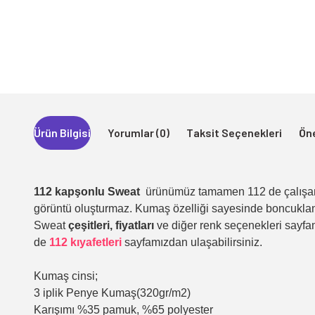
Ürün Bilgisi
Yorumlar (0)
Taksit Seçenekleri
Öne
112 kapşonlu Sweat
ürünümüz tamamen 112 de çalışan p
görüntü oluşturmaz. Kumaş özelliği sayesinde boncukla
Sweat
çeşitleri,
fiyatları
ve diğer renk seçenekleri sayfam
de
112 kıyafetleri
sayfamızdan ulaşabilirsiniz.
Kumaş cinsi;
3 iplik Penye Kumaş(320gr/m2)
Karışımı %35 pamuk, %65 polyester