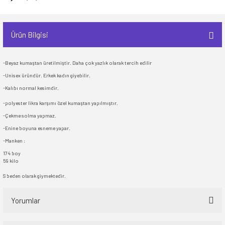
Ürün Bilgisi
-Beyaz kumaştan üretilmiştir. Daha çok yazlık olarak tercih edilir
-Unisex üründür. Erkek kadın giyebilir.
-Kalıbı normal kesimdir.
-polyester likra karşımı özel kumaştan yapılmıştır.
-Çekme solma yapmaz.
-Enine boyuna esneme yapar.
-Manken :
174 boy
59 kilo
S beden olarak giymektedir.
Yorumlar