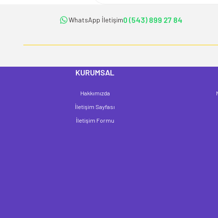
Ürün bilgilerinde hatalar bulunuyor.
Ürün fiyatı diğer sitelerden daha pahalı.
0 (543) 899 27 84
WhatsApp İletişim
Bu ürüne benzer farklı alternatifler olmalı.
KURUMSAL
Hakkımızda
İletişim Sayfası
İletişim Formu