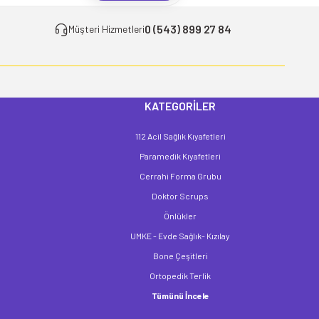
0 (543) 899 27 84
Müşteri Hizmetleri
KATEGORİLER
112 Acil Sağlık Kıyafetleri
Paramedik Kıyafetleri
Cerrahi Forma Grubu
Doktor Scrups
Önlükler
UMKE - Evde Sağlık- Kızılay
Bone Çeşitleri
Ortopedik Terlik
Tümünü İncele