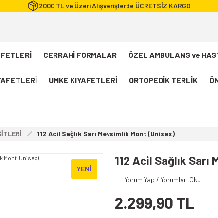
2000 TL ve Üzeri Alışverişlerde ÜCRETSİZ KARGO
AFETLERİ
CERRAHİ FORMALAR
ÖZEL AMBULANS ve HAS
IYAFETLERİ
UMKE KIYAFETLERİ
ORTOPEDİK TERLİK
ÖN
FLEXCOOL Likralı Takım Scrubs
Desenli Forma
İTLERİ
112 Acil Sağlık Sarı Mevsimlik Mont (Unisex)
112 Acil Sağlık T-shirt
Paramedik T-shirt
112 Acil Sağlık Sarı
YENİ
112 Acil Sağlık Pantolon
Yorum Yap / Yorumları Oku
Paramedik Pantolon
2.299,90 TL
112 Paramedik Yelek
Beyaz Önlük