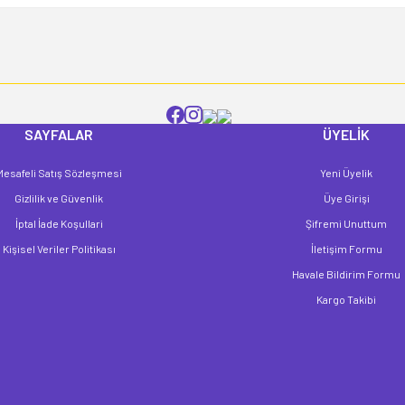
SAYFALAR
ÜYELİK
Mesafeli Satış Sözleşmesi
Yeni Üyelik
Gönder
Gizlilik ve Güvenlik
Üye Girişi
İptal İade Koşullari
Şifremi Unuttum
Kişisel Veriler Politikası
İletişim Formu
Havale Bildirim Formu
Kargo Takibi