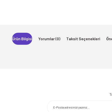
Ürün Bilgisi
Yorumlar (0)
Taksit Seçenekleri
Öne
Bu ürünün fiyat bilgisi, resim, ürün açıklamalarında ve diğer konularda 
Görüş ve önerileriniz için teşekkür ederiz.
T
Ürün resmi kalitesiz, bozuk veya görüntülenemiyor.
Ürün açıklamasında eksik bilgiler bulunuyor.