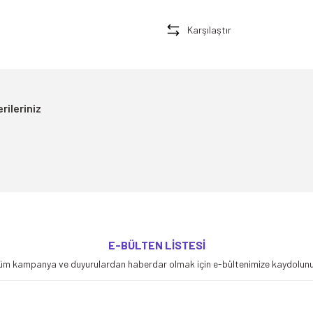
Karşılaştır
rileriniz
yetersiz gördüğünüz noktaları öneri formunu kullanarak tarafımıza iletebilirsiniz
E-BÜLTEN LİSTESİ
Bu ürüne ilk yorumu siz yapın!
üm kampanya ve duyurulardan haberdar olmak için e-bültenimize kaydolunu
Yorum Yaz