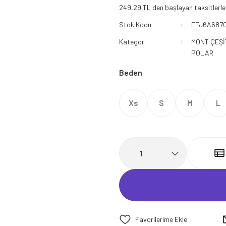
249,29 TL den başlayan taksitlerle
112 Acil Sağlık Polar
Stok Kodu
EFJ6A687
Paramedik Swit
Kategori
MONT ÇEŞİ
POLAR
Beden
Xs
S
M
L