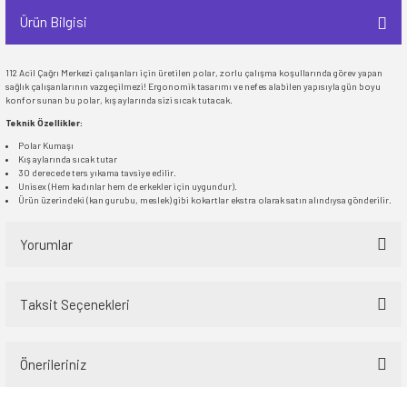
Ürün Bilgisi
112 Acil Çağrı Merkezi çalışanları için üretilen polar, zorlu çalışma koşullarında görev yapan
sağlık çalışanlarının vazgeçilmezi! Ergonomik tasarımı ve nefes alabilen yapısıyla gün boyu
konfor sunan bu polar, kış aylarında sizi sıcak tutacak.
Teknik Özellikler:
Polar Kumaşı
Kış aylarında sıcak tutar
30 derecede ters yıkama tavsiye edilir.
Unisex (Hem kadınlar hem de erkekler için uygundur).
Ürün üzerindeki (kan gurubu, meslek) gibi kokartlar ekstra olarak satın alındıysa gönderilir.
Yorumlar
Taksit Seçenekleri
Bu ürüne ilk yorumu siz yapın!
Önerileriniz
Yorum Yaz