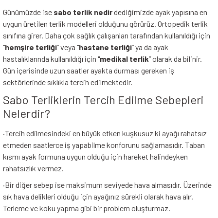
Günümüzde ise
sabo terlik nedir
dediğimizde ayak yapısına en
İ
HİRT
ı Takımlar
LAR
HİRTLER
İ
İ
HİRT
ı Takımlar
LAR
HİRTLER
İ
uygun üretilen terlik modelleri olduğunu görürüz. Ortopedik terlik
sınıfına girer. Daha çok sağlık çalışanları tarafından kullanıldığı için
E
astikli Paça) ve Fermuarlı Likralı Takım
E
astikli Paça) ve Fermuarlı Likralı Takım
"
hemşire terliği
” veya "
hastane terliği
” ya da ayak
hastalıklarında kullanıldığı için "
medikal terlik
” olarak da bilinir.
OKART ÇEŞİTLERİ
OKART ÇEŞİTLERİ
Gün içerisinde uzun saatler ayakta durması gereken iş
sektörlerinde sıklıkla tercih edilmektedir.
I
r
I
r
Sabo Terliklerin Tercih Edilme Sebepleri
Nelerdir?
·
Tercih edilmesindeki en büyük etken kuşkusuz ki ayağı rahatsız
etmeden saatlerce iş yapabilme konforunu sağlamasıdır. Taban
kısmı ayak formuna uygun olduğu için hareket halindeyken
rahatsızlık vermez.
·
Bir diğer sebep ise maksimum seviyede hava almasıdır. Üzerinde
sık hava delikleri olduğu için ayağınız sürekli olarak hava alır.
Terleme ve koku yapma gibi bir problem oluşturmaz.